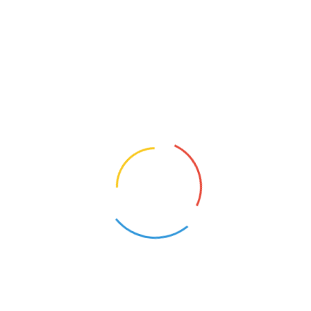
算法都无法做到这点。第79届戛纳电影节于5月12日至23日在法
国南部海滨城市戛纳举行。
中国品牌国际展示窗 31.4万境外
采购商参与广交会创新高
展览会议
281
第19届北京车展开幕 中国车企秀创新概念车与飞行汽车
北京车展两年举办一次，今年是第19届，总展出面积达38万平
方米，超过50个足球场。根据主办方介绍，此次规模跃居全球
车展首位，展车总数1451台，其中包括首发车181台、概念车7
1台。星期五（4月24日）开幕，展示了更具创新性的概念车和
前沿的飞行汽车，实现差异化竞争。
世界人形机器人运动会8月在北京举办 新增拔河投壶等
赛项
第二届世界人形机器人运动会将于8月在中国北京举办，设竞技
赛、场景赛两大类共32个赛项，其中新增拔河、投壶等赛项。